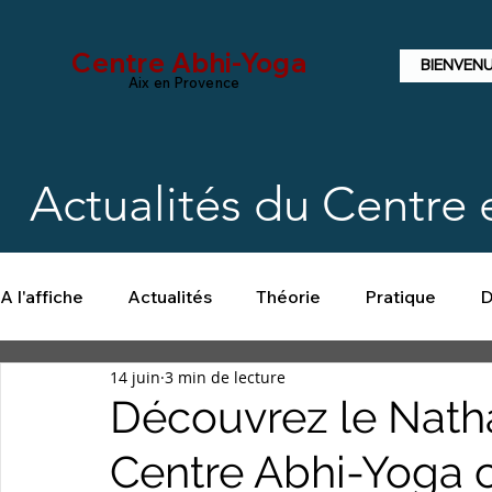
Centre Abhi-Yoga
BIENVEN
Aix en Provence
Actualités du Centre
A l'affiche
Actualités
Théorie
Pratique
D
14 juin
3 min de lecture
Découvrez le Natha
Centre Abhi-Yoga c