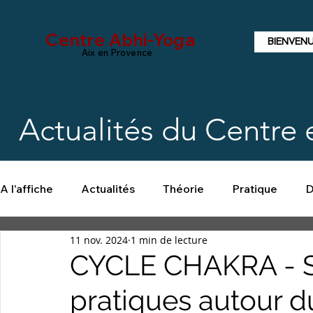
Centre Abhi-Yoga
BIENVEN
Aix en Provence
Actualités du Centre
A l'affiche
Actualités
Théorie
Pratique
D
11 nov. 2024
1 min de lecture
CYCLE CHAKRA - S
pratiques autour d