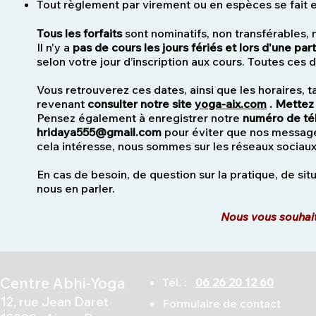
Tout règlement par virement ou en espèces se fait 
Tous les forfaits
sont nominatifs, non transférables,
Il n'y a
pas de cours les jours fériés et lors d'une pa
selon votre jour d’inscription aux cours. Toutes ces d
Vous retrouverez ces dates, ainsi que les horaires, t
revenant
consulter notre site
yoga-aix.com
. Mettez 
Pensez également à enregistrer notre
numéro de tél
hridaya555@gmail.com
pour éviter que nos messages
cela intéresse, nous sommes sur les réseaux soc
En cas de besoin, de question sur la pratique, de sit
nous en parler.
Nous vous souhait
Centre Abhi-Yoga
Tél. :
06 26 20 12 60
12, rue Jean Daret
Formulaire de contact