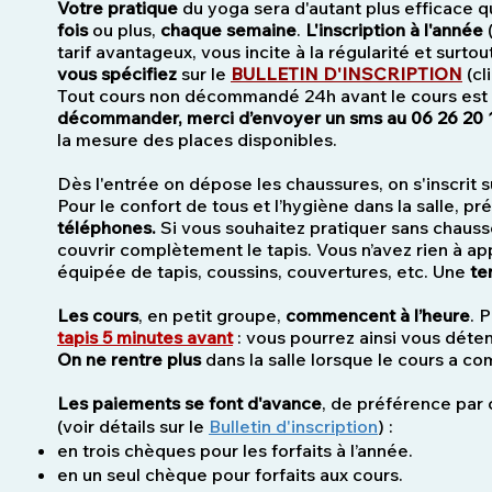
Votre pratique
du yoga sera d'autant plus efficace q
fois
ou plus,
chaque semaine
.
L'inscription à l'année
(
tarif avantageux, vous incite à la régularité et surtou
vous spécifiez
sur le
BULLETIN D'INSCRIPTION
(cl
Tout cours non décommandé 24h avant le cours est d
décommander, merci d’envoyer un sms au 06 26 20 
la mesure des places disponibles.
Dès l'entrée on dépose les chaussures, on s'inscrit s
Pour le confort de tous et l’hygiène dans la salle, p
téléphones.
Si vous souhaitez pratiquer sans chaus
couvrir complètement le tapis. Vous n’avez rien à ap
équipée de tapis, coussins, couvertures, etc. Une
ten
Les cours
, en petit groupe,
commencent à l’heure
. 
tapis 5 minutes avant
: vous pourrez ainsi vous déte
On ne rentre plus
dans la salle lorsque le cours a c
Les paiements se font d'avance
, de préférence par
(voir détails sur le
Bulletin d'inscription
) :
en trois chèques pour les forfaits à l’année.
en un seul chèque pour forfaits aux cours.