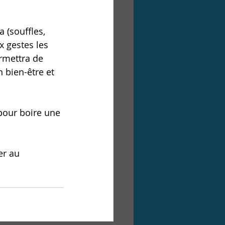
 (souffles, 
x gestes les 
rmettra de 
 bien-être et 
our boire une 
er au 