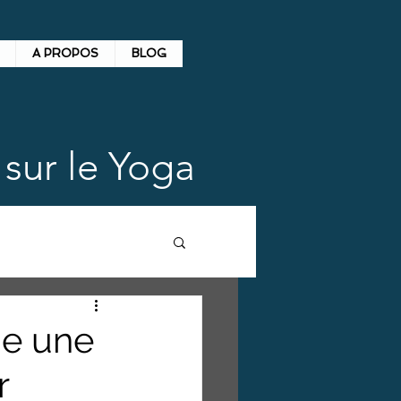
A PROPOS
BLOG
sur le Yoga
ue une
r