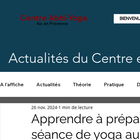
Centre Abhi-Yoga
BIENVEN
Aix en Provence
Actualités du Centre
A l'affiche
Actualités
Théorie
Pratique
D
26 nov. 2024
1 min de lecture
Apprendre à prépar
séance de yoga au